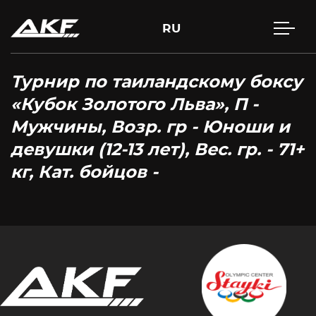
RU
Турнир по таиландскому боксу
«Кубок Золотого Льва», П -
Мужчины, Возр. гр - Юноши и
девушки (12-13 лет), Вес. гр. - 71+
кг, Кат. бойцов -
Press Enter to search or Esc to close