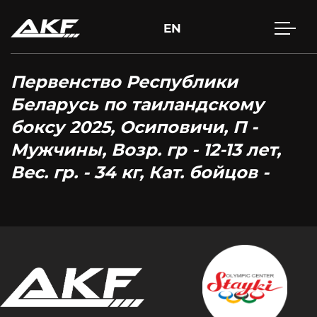
EN
Первенство Республики
Беларусь по таиландскому
боксу 2025, Осиповичи, П -
Мужчины, Возр. гр - 12-13 лет,
Вес. гр. - 34 кг, Кат. бойцов -
Нажмите Enter для поиска или Esc, чтобы закрыть