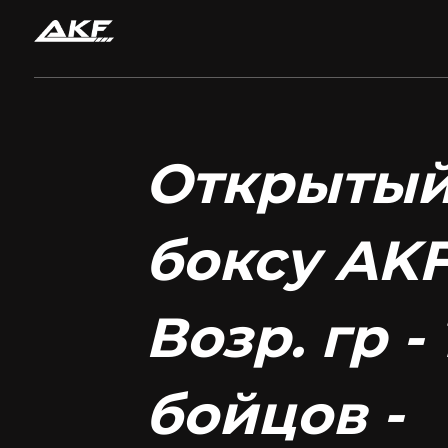
Открытый
Нажмите Enter для поиска или Esc, чтобы за
боксу AKF
Возр. гр - 
бойцов -